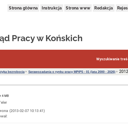
Strona główna
Instrukcja
Strona www
Redakcja
Rejes
ąd Pracy w Końskich
Wyszukiwanie treśc
2012
styka bezrobocia
Sprawozadania o rynku pracy MPiPS - 01 (lata 2000 - 2026)
r: 4 MB
eler
Iwona
(2013-02-07 10:13:41)
ował: