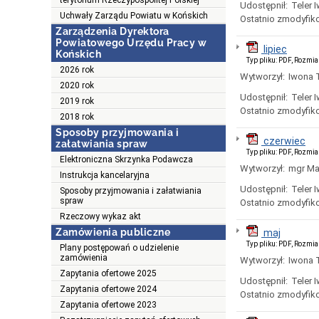
terytorium Rzeczypospolitej Polskiej
Udostępnił:
Teler 
Uchwały Zarządu Powiatu w Końskich
Ostatnio zmodyfik
Zarządzenia Dyrektora
Powiatowego Urzędu Pracy w
lipiec
Końskich
Typ pliku: PDF, Rozmia
2026 rok
Wytworzył:
Iwona T
2020 rok
Udostępnił:
Teler 
2019 rok
Ostatnio zmodyfik
2018 rok
Sposoby przyjmowania i
czerwiec
załatwiania spraw
Typ pliku: PDF, Rozmia
Elektroniczna Skrzynka Podawcza
Wytworzył:
mgr Ma
Instrukcja kancelaryjna
Udostępnił:
Teler 
Sposoby przyjmowania i załatwiania
spraw
Ostatnio zmodyfik
Rzeczowy wykaz akt
Zamówienia publiczne
maj
Typ pliku: PDF, Rozmia
Plany postępowań o udzielenie
zamówienia
Wytworzył:
Iwona T
Zapytania ofertowe 2025
Udostępnił:
Teler 
Zapytania ofertowe 2024
Ostatnio zmodyfik
Zapytania ofertowe 2023