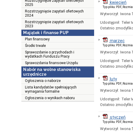
Rozstrzygnięcie zapytań ofertowych
kwiecień
2025
Typ pliku: PDF, Rozmia
Rozstrzygnięcie zapytań ofertowych
Wytworzył:
Iwona T
2024
Rozstrzygnięcie zapytań ofertowych
Udostępnił:
Teler 
2023
Ostatnio zmodyfik
Majątek i finanse PUP
Plan finansowy
marzec
Środki trwałe
Typ pliku: PDF, Rozmia
Wytworzył:
Iwona T
Sprawozdanie o przychodach i
wydatkach Funduszu Pracy
Udostępnił:
Teler 
Sprawozdania finansowe Urzędu
Ostatnio zmodyfik
Nabór na wolne stanowiska
urzędnicze
luty
Ogłoszenia o naborze
Typ pliku: PDF, Rozmia
Lista kandydatów spełniających
Wytworzył:
Iwona T
wymagania formalne
Ogłoszenia o wynikach naboru
Udostępnił:
Teler 
Ostatnio zmodyfik
styczeń
Typ pliku: PDF, Rozmia
Wytworzył:
Iwona T