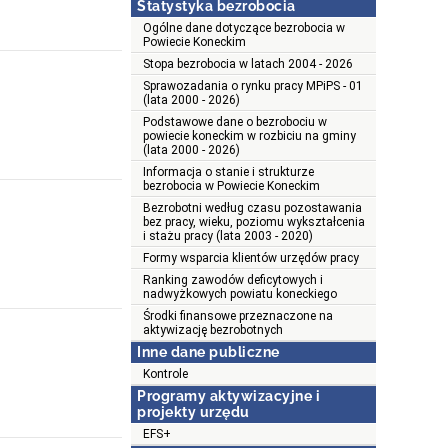
Statystyka bezrobocia
Ogólne dane dotyczące bezrobocia w
Powiecie Koneckim
Stopa bezrobocia w latach 2004 - 2026
Sprawozadania o rynku pracy MPiPS - 01
(lata 2000 - 2026)
Podstawowe dane o bezrobociu w
powiecie koneckim w rozbiciu na gminy
(lata 2000 - 2026)
Informacja o stanie i strukturze
bezrobocia w Powiecie Koneckim
Bezrobotni według czasu pozostawania
bez pracy, wieku, poziomu wykształcenia
i stażu pracy (lata 2003 - 2020)
Formy wsparcia klientów urzędów pracy
Ranking zawodów deficytowych i
nadwyżkowych powiatu koneckiego
Środki finansowe przeznaczone na
aktywizację bezrobotnych
Inne dane publiczne
Kontrole
Programy aktywizacyjne i
projekty urzędu
EFS+