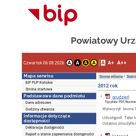
Powiatowy Urz
A
A+
A++
A
A
A
A
Czwartek 06.08.2026
Mapa serwisu
Strona główna
Staty
BIP PUP Końskie
2012 rok
Strona startowa
Podstawowe dane podmiotu
grudzień
Typ pliku: PDF, Rozmia
Dane adresowe
Wytworzył:
Iwona T
Godziny otwarcia
Informacje dotyczące
Udostępnił:
Teler 
dostępności
Ostatnio zmodyfik
Deklaracja dostępności
Raport o stanie zapewniania dostępności