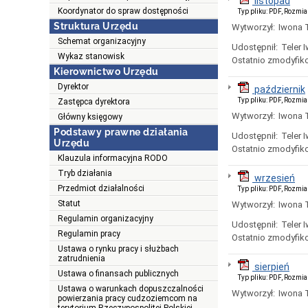
listopad
Koordynator do spraw dostępności
Typ pliku: PDF, Rozmia
Struktura Urzędu
Wytworzył:
Iwona T
Schemat organizacyjny
Udostępnił:
Teler 
Wykaz stanowisk
Ostatnio zmodyfik
Kierownictwo Urzędu
Dyrektor
październik
Typ pliku: PDF, Rozmia
Zastępca dyrektora
Wytworzył:
Iwona T
Główny księgowy
Podstawy prawne działania
Udostępnił:
Teler 
Urzędu
Ostatnio zmodyfik
Klauzula informacyjna RODO
Tryb działania
wrzesień
Przedmiot działalności
Typ pliku: PDF, Rozmia
Statut
Wytworzył:
Iwona T
Regulamin organizacyjny
Udostępnił:
Teler 
Regulamin pracy
Ostatnio zmodyfik
Ustawa o rynku pracy i służbach
zatrudnienia
sierpień
Ustawa o finansach publicznych
Typ pliku: PDF, Rozmia
Ustawa o warunkach dopuszczalności
Wytworzył:
Iwona T
powierzania pracy cudzoziemcom na